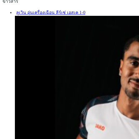
ข่าวสาร
ลูเวิน อุ่นเครื่องเฉือน ลีร์เซ่ เอสเค 1-0