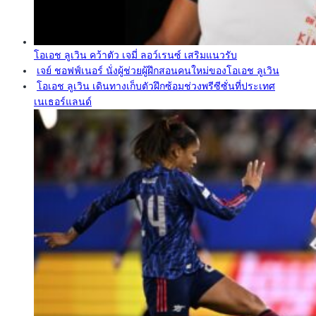
โอเอช ลูเวิน คว้าตัว เจมี่ ลอว์เรนซ์ เสริมแนวรับ
เจย์ ชอฟฟ์เนอร์ นั่งผู้ช่วยผู้ฝึกสอนคนใหม่ของโอเอช ลูเวิน
โอเอช ลูเวิน เดินทางเก็บตัวฝึกซ้อมช่วงพรีซีซั่นที่ประเทศ
เนเธอร์แลนด์